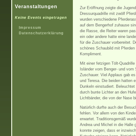
Veranstaltungen
Zur Eröffnung zeigte die Jugend
.
Dressurquadrille mit zwölf Pfer
Keine Events eingetragen
wurden verschiedene Pferderasse
auf dem Bengerhof zuhause sin
Impressum
die Rasse, die Reiter waren pa
Datenschutzerklärung
ein oder andere hatte eine land
für die Zuschauer vorbereitet. 
schönes Schaubild mit Pferden
Kompliment.
Mit einer fetzigen Tölt-Quadrille
Isländer vom Benger- und vom 
Zuschauer. Viel Applaus gab es
und Teresa. Die beiden hatten 
Dunkeln einstudiert. Beleuchtet
durch bunte Lichter an den Huf
Lichtbänder, die von der Nase b
Natürlich durfte auch der Besuc
fehlen. Vor allem von den Kinde
erwartet. Traditionsgemäß wurd
Andrea und Michel in die Halle 
konnte zeigen, dass er inzwisch