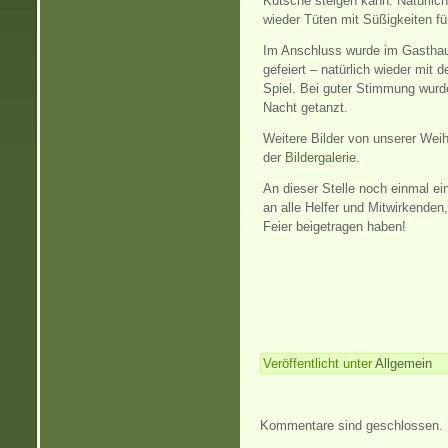
Kutsche steigen kann. Natürlich
wieder Tüten mit Süßigkeiten für
Im Anschluss wurde im Gasthau
gefeiert – natürlich wieder mit d
Spiel. Bei guter Stimmung wurde
Nacht getanzt.
Weitere Bilder von unserer Weihn
der
Bildergalerie
.
An dieser Stelle noch einmal e
an alle Helfer und Mitwirkenden
Feier beigetragen haben!
Veröffentlicht unter
Allgemein
Kommentare sind geschlossen.