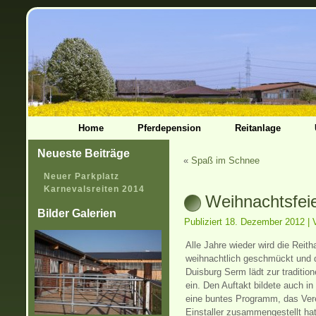
Home
Pferdepension
Reitanlage
Neueste Beiträge
«
Spaß im Schnee
Neuer Parkplatz
Karnevalsreiten 2014
Weihnachtsfei
Bilder Galerien
Publiziert
18. Dezember 2012
|
Alle Jahre wieder wird die Reit
weihnachtlich geschmückt und d
Duisburg Serm lädt zur traditio
ein. Den Auftakt bildete auch i
eine buntes Programm, das Vere
Einstaller zusammengestellt hat